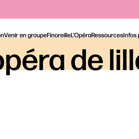
on
Venir en groupe
Finoreille
L’Opéra
Ressources
Infos
ve
péra de lil
se Ballet de l’Opéra de Lyon
, sélectionnez votre date
RÉSERVER S