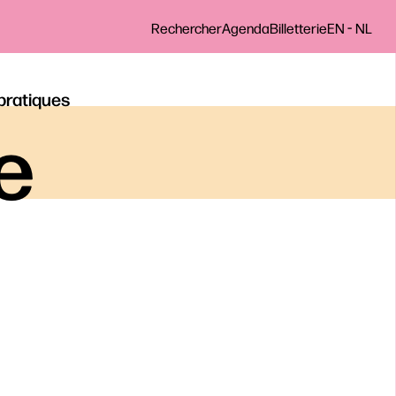
-
Rechercher
Agenda
Billetterie
EN
NL
 pratiques
le
UR L’ESPACE SÉCURISÉ