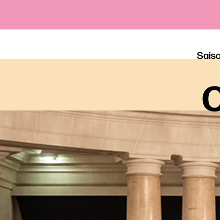
Sais
o