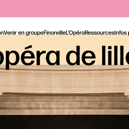
on
Venir en groupe
Finoreille
L’Opéra
Ressources
Infos
péra de lil