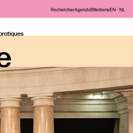
-
Rechercher
Agenda
Billetterie
EN
NL
 pratiques
le