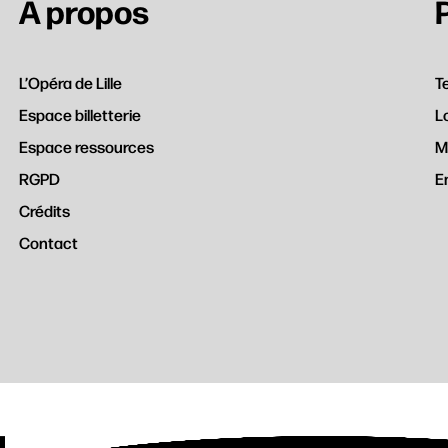
À propos
L’Opéra de Lille
T
Espace billetterie
L
Espace ressources
M
RGPD
E
Crédits
Contact