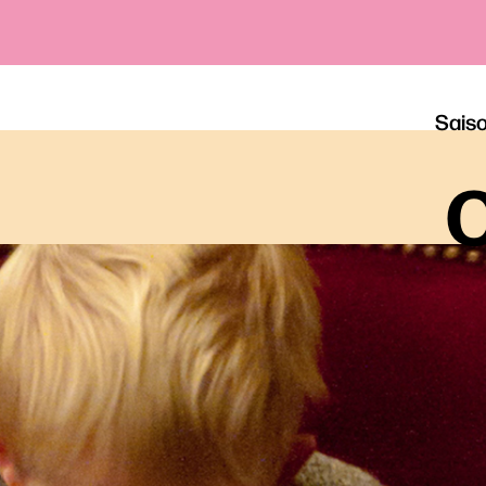
Sais
o