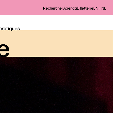
-
Rechercher
Agenda
Billetterie
EN
NL
 pratiques
le