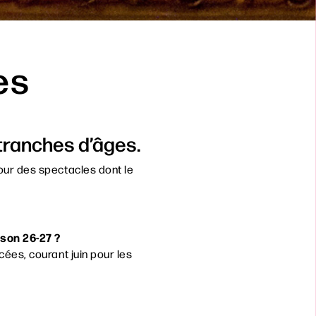
es
tranches d’âges.
our des spectacles dont le
ison 26-27 ?
cées, courant juin pour les