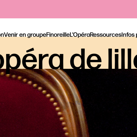
on
Venir en groupe
Finoreille
L’Opéra
Ressources
Infos
péra de lil