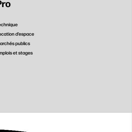
Pro
echnique
ocation d’espace
archés publics
mplois et stages