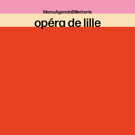
Menu
Agenda
Billetterie
opéra de lille