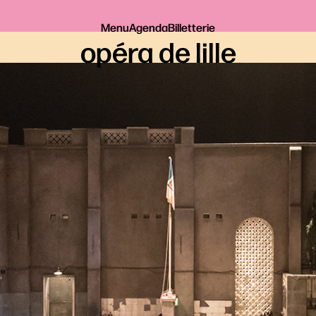
Menu
Agenda
Billetterie
opéra de lille