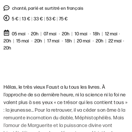
chanté, parlé et surtitré en français
5 €
|
13 €
|
33 €
|
53 €
|
75 €
05 mai
20h
|
07 mai
20h
|
10 mai
18h
|
12 mai
20h
|
15 mai
20h
|
17 mai
18h
|
20 mai
20h
|
22 mai
20h
Hélas, le très vieux Faust a lu tous les livres. À
l’approche de sa dernière heure, ni la science ni la foi ne
valent plus à ses yeux « ce trésor qui les contient tous »
: la jeunesse… Pour la retrouver, il va céder son âme à la
remuante incarnation du diable, Méphistophélès. Mais
l’amour de Marguerite et la puissance divine vont