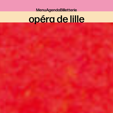
Menu
Agenda
Billetterie
opéra de lille