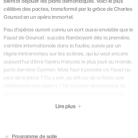
bientôt déjouer les plans démoniaques. Voici le plus
célèbre des pactes, transformé par la grâce de Charles
Gounod en un opéra immortel.
Peu d’opéras auront connu un sort aussi enviable que le
Faust
de Gounod : succès flamboyant dès la première,
carrière internationale dans la foulée, suivie par un
règne ininterrompu sur les scènes, qui lui vaut encore
aujourd’hui d’être l’opéra français le plus joué au monde,
juste derrière
Carmen
. Mais faut-il prendre ce
Faust
au
pied de la lettre ? Ou y voir, au détour de la fable, une
célébration des plaisirs ? De la ronde démoniaque du
Veau d’or conduite par Satan lui-même à Marguerite
riant de se voir si belle en son miroir, le spectateur peut
Lire plus
goûter à tous les excès, s’enivrer de musique… sans
pour autant risquer la damnation.
Une contradiction qui n’échappe pas à l’analyse éclairée
Programme de salle