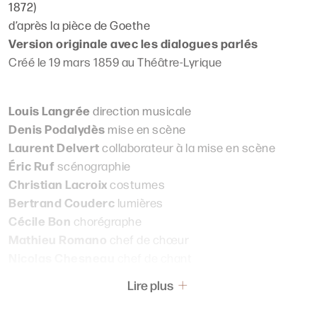
1872)
d’après la pièce de Goethe
Version originale avec les dialogues parlés
Créé le 19 mars 1859 au Théâtre-Lyrique
Louis Langrée
direction musicale
Denis Podalydès
mise en scène
Laurent Delvert
collaborateur à la mise en scène
Éric Ruf
scénographie
Christian Lacroix
costumes
Bertrand Couderc
lumières
Cécile Bon
chorégraphe
Mathieu Romano
chef de chœur
Nicolas Chesneau
chef de chant
Louis Arène
masques
Lire plus
Véronique Soulier-Nguyen
maquillage et coiffure
Sammy El Ghadab
assistant à la direction musicale