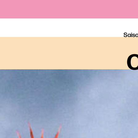
Sais
o