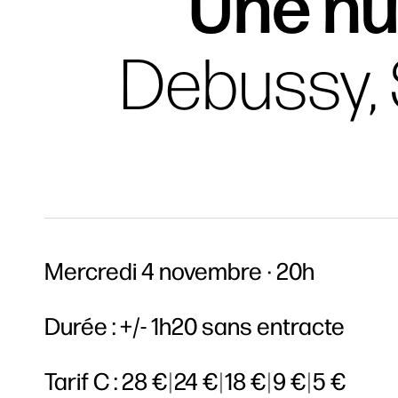
Une nu
Debussy, 
Mercredi 4 novembre
20h
Durée : +/- 1h20 sans entracte
Tarif C :
28 €
|
24 €
|
18 €
|
9 €
|
5 €