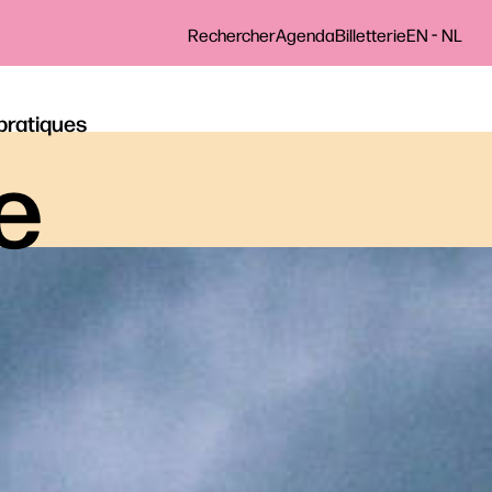
-
Rechercher
Agenda
Billetterie
EN
NL
 pratiques
le