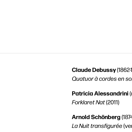
Claude Debussy
(1862-
Quatuor à cordes en so
Patricia Alessandrini
Forklaret Nat
(2011)
her
Arnold Schönberg
(187
La Nuit transfigurée
(ve