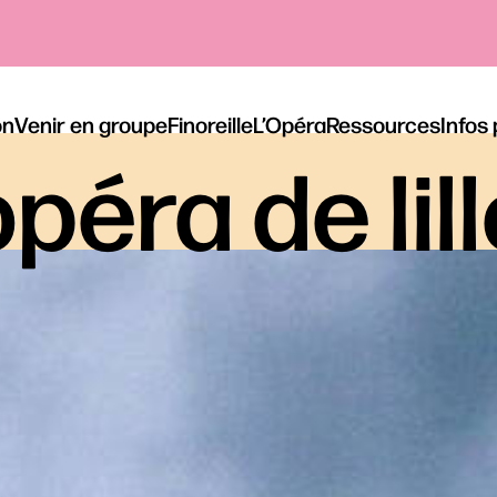
on
Venir en groupe
Finoreille
L’Opéra
Ressources
Infos
péra de lil