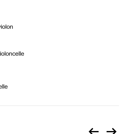
iolon
ioloncelle
elle