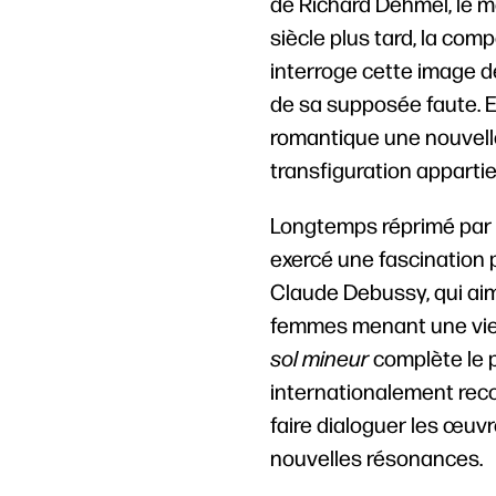
de Richard Dehmel, le 
siècle plus tard, la com
interroge cette image 
de sa supposée faute. El
romantique une nouvelle
transfiguration apparti
Longtemps réprimé par la
exercé une fascination p
Claude Debussy, qui aim
femmes menant une vie 
sol mineur
complète le 
internationalement recon
faire dialoguer les œuv
nouvelles résonances.