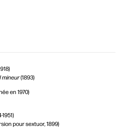
1918)
l mineur
(1893)
(née en 1970)
4-1951)
rsion pour sextuor, 1899)