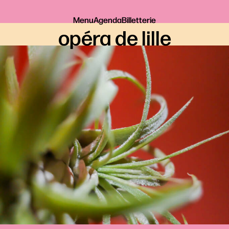
Menu
Agenda
Billetterie
opéra de lille