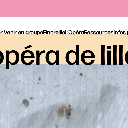
on
Venir en groupe
Finoreille
L’Opéra
Ressources
Infos
péra de lil