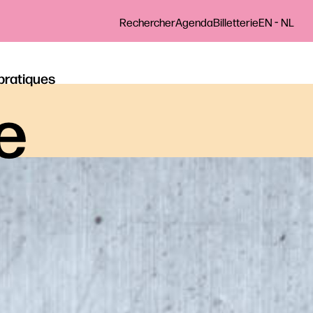
-
Rechercher
Agenda
Billetterie
EN
NL
 pratiques
le