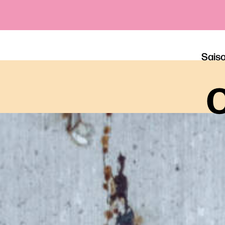
Sais
o