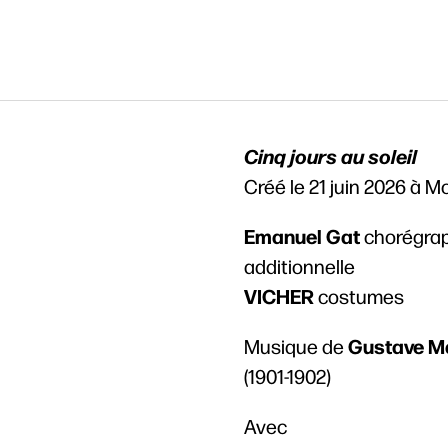
Cinq jours au soleil
Créé le 21 juin 2026 à M
Emanuel Gat
chorégrap
additionnelle
VICHER
costumes
Gustave M
Musique de
her
(1901-1902)
Avec