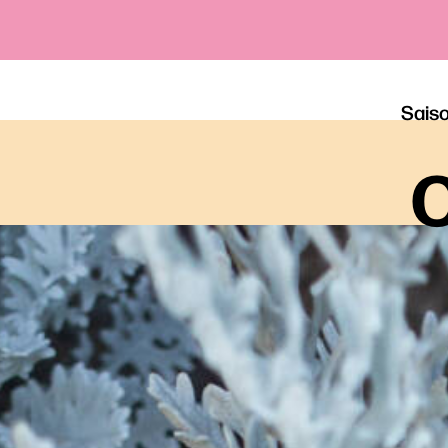
Sais
o