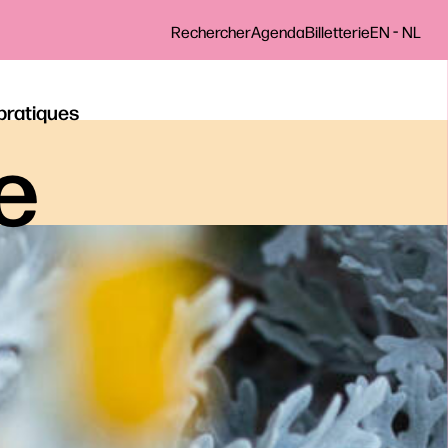
-
Rechercher
Agenda
Billetterie
EN
NL
 pratiques
le