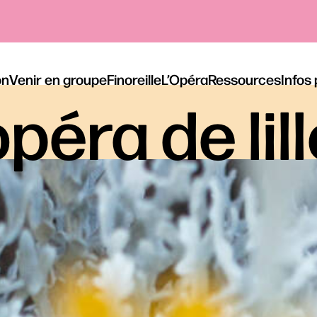
on
Venir en groupe
Finoreille
L’Opéra
Ressources
Infos
péra de lil