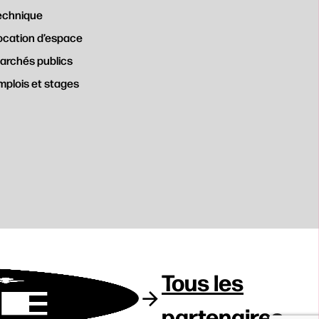
echnique
ocation d’espace
archés publics
mplois et stages
Tous les
partenaires