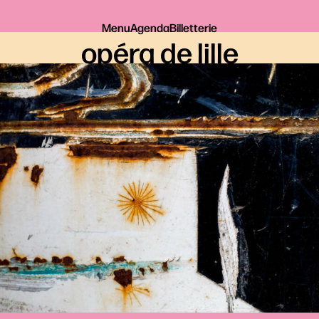
Menu
Agenda
Billetterie
opéra de lille