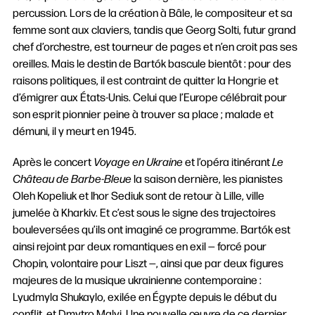
percussion. Lors de la création à Bâle, le compositeur et sa
femme sont aux claviers, tandis que Georg Solti, futur grand
chef d’orchestre, est tourneur de pages et n’en croit pas ses
oreilles. Mais le destin de Bartók bascule bientôt : pour des
raisons politiques, il est contraint de quitter la Hongrie et
d’émigrer aux États-Unis. Celui que l’Europe célébrait pour
son esprit pionnier peine à trouver sa place ; malade et
démuni, il y meurt en 1945.
Après le concert
Voyage en Ukraine
et l’opéra itinérant
Le
Château de Barbe-Bleue
la saison dernière, les pianistes
Oleh Kopeliuk et Ihor Sediuk sont de retour à Lille, ville
jumelée à Kharkiv. Et c’est sous le signe des trajectoires
bouleversées qu’ils ont imaginé ce programme. Bartók est
ainsi rejoint par deux romantiques en exil — forcé pour
Chopin, volontaire pour Liszt —, ainsi que par deux figures
majeures de la musique ukrainienne contemporaine :
Lyudmyla Shukaylo, exilée en Égypte depuis le début du
conflit, et Dmytro Malyi. Une nouvelle œuvre de ce dernier,