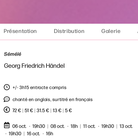
Présentation
Distribution
Galerie
Sémélé
Georg Friedrich Händel
+/- 3h15 entracte compris
chanté en anglais, surtitré en français
72 €
|
51 €
|
31.5 €
|
13 €
|
5 €
06 oct.
19h30
|
08 oct.
18h
|
11 oct.
19h30
|
13 oct.
19h30
|
16 oct.
16h