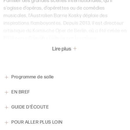
s’agisse d’opéras, d’opérettes ou de comédies
musicales, l’Australien Barrie Kosky déploie des
inspirations flamboyantes. Depuis 2013, il est directeur
artistique du Komische Oper de Berlin, où a été créée en
2018 cette
Sémélé
célébrée par la critique.
Lire plus
Une vision tout en clair-obscur, où les passions les plus
incandescentes s’épanouissent dans les ruines d’un
palazzo calciné. Mais nul ne l’ignore : l’amour brûlant
renaît parfois des cendres…
Programme de salle
Crédit Agricole Nord de France
Avec le soutien du
,
mécène principal de l’Opéra de Lille.
EN BREF
GUIDE D'ÉCOUTE
POUR ALLER PLUS LOIN