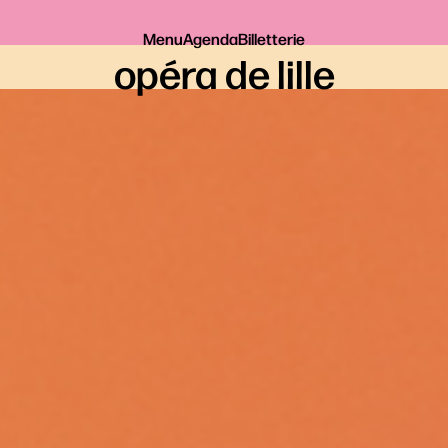
Menu
Agenda
Billetterie
opéra de lille