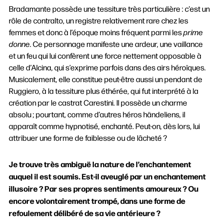
Bradamante possède une tessiture très particulière : c’est un
rôle de contralto, un registre relativement rare chez les
femmes et donc à l’époque moins fréquent parmi les
prime
donne
. Ce personnage manifeste une ardeur, une vaillance
et un feu qui lui confèrent une force nettement opposable à
celle d’Alcina, qui s’exprime parfois dans des airs héroïques.
Musicalement, elle constitue peut-être aussi un pendant de
Ruggiero, à la tessiture plus éthérée, qui fut interprété à la
création par le castrat Carestini. Il possède un charme
absolu ; pourtant, comme d’autres héros händeliens, il
apparaît comme hypnotisé, enchanté. Peut-on, dès lors, lui
attribuer une forme de faiblesse ou de lâcheté ?
Je trouve très ambiguë la nature de l’enchantement
auquel il est soumis. Est-il aveuglé par un enchantement
illusoire ? Par ses propres sentiments amoureux ? Ou
encore volontairement trompé, dans une forme de
refoulement délibéré de sa vie antérieure ?