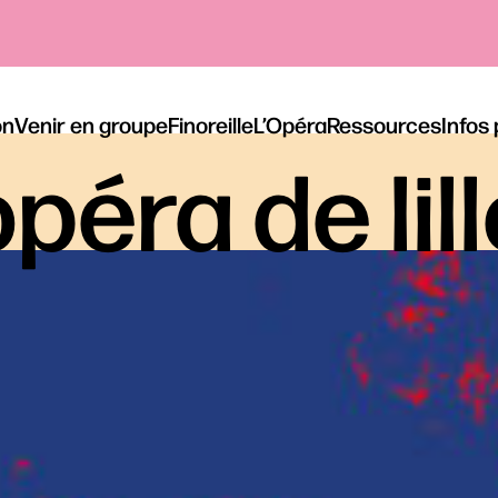
on
Venir en groupe
Finoreille
L’Opéra
Ressources
Infos
péra de lil