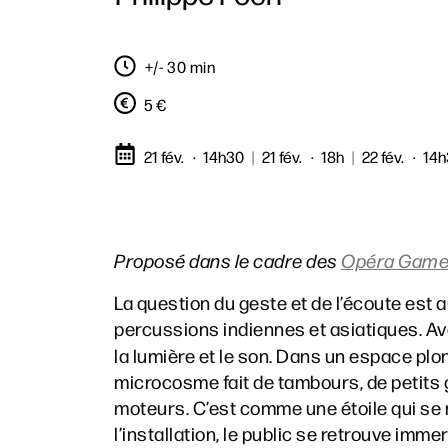
+/- 30 min
5 €
21 fév.
14h30
|
21 fév.
18h
|
22 fév.
14
Proposé dans le cadre des
Opéra Gam
La question du geste et de l’écoute est 
percussions indiennes et asiatiques. A
la lumière et le son. Dans un espace plon
microcosme fait de tambours, de petits g
moteurs. C’est comme une étoile qui se r
l’installation, le public se retrouve im