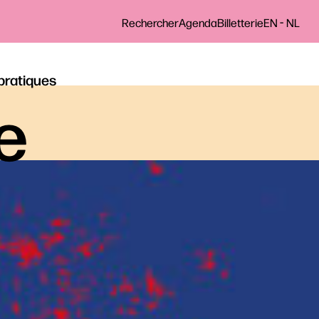
-
Rechercher
Agenda
Billetterie
EN
NL
 pratiques
le