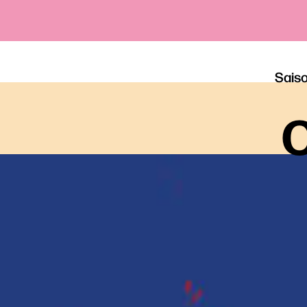
Sais
o