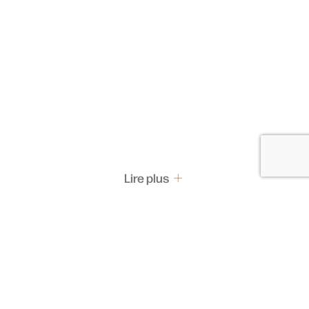
Lire plus
Pass & Abonnement
Les pass
Abonnements