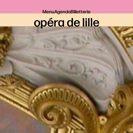
Menu
Agenda
Billetterie
opéra de lille