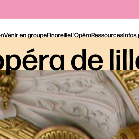
on
Venir en groupe
Finoreille
L’Opéra
Ressources
Infos
péra de lil