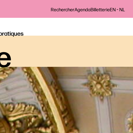
-
Rechercher
Agenda
Billetterie
EN
NL
 pratiques
le