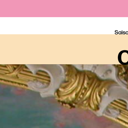
Sais
o