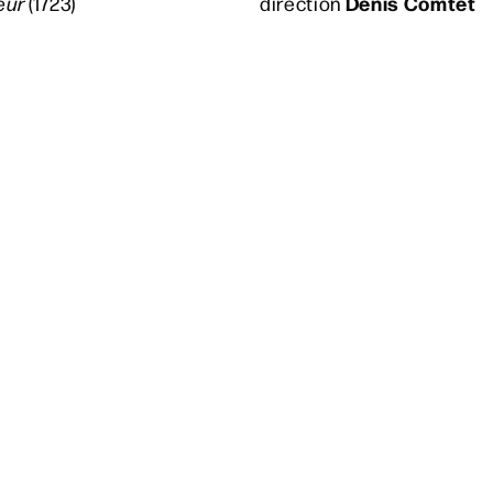
Denis Comtet
eur
(1723) 
direction
oujours à jo
Abonnez-vous à notre newslette