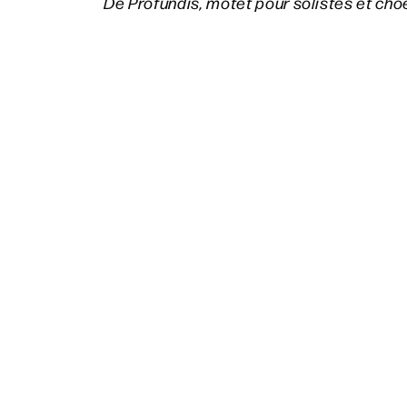
De Profundis, motet pour solistes et cho
Marc-Antoine Charpentier
Transfige Dulcissime Jesu H.251
(1683)

Beatus vir H.221
(1696)
T