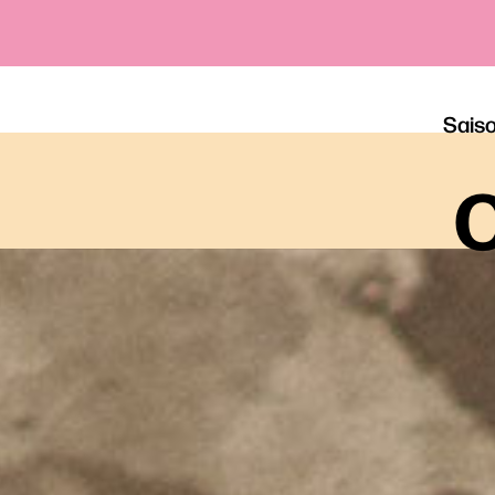
Sais
o