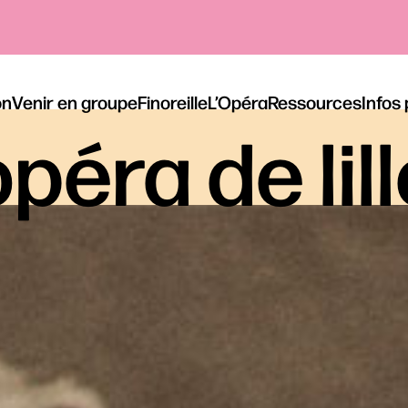
on
Venir en groupe
Finoreille
L’Opéra
Ressources
Infos
péra de lil