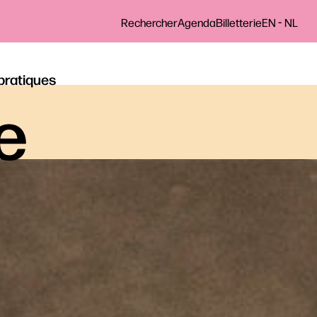
-
Rechercher
Agenda
Billetterie
EN
NL
 pratiques
le