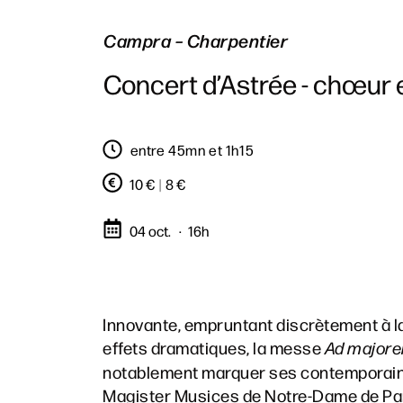
Campra – Charpentier
Concert d’Astrée - chœur 
entre 45mn et 1h15
10 €
|
8 €
04 oct.
16h
Innovante, empruntant discrètement à 
effets dramatiques, la messe
Ad majore
notablement marquer ses contemporains
Magister Musices de Notre-Dame de Par