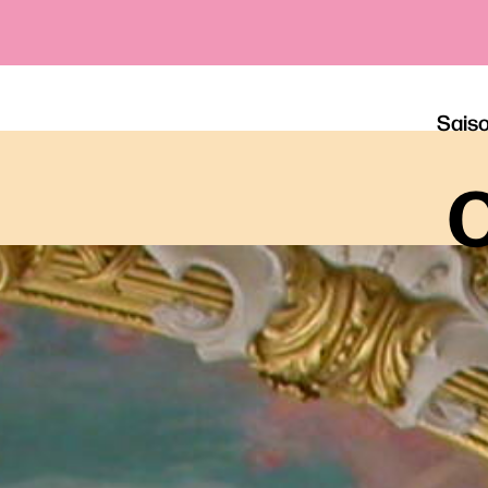
Sais
o