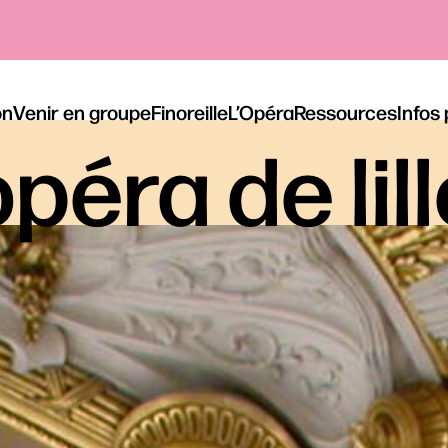
on
Venir en groupe
Finoreille
L’Opéra
Ressources
Infos
péra de lil