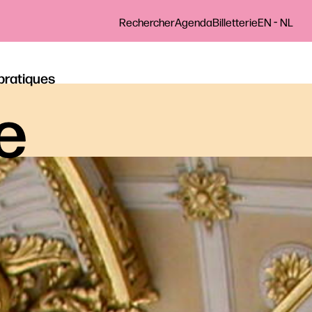
-
Rechercher
Agenda
Billetterie
EN
NL
 pratiques
le