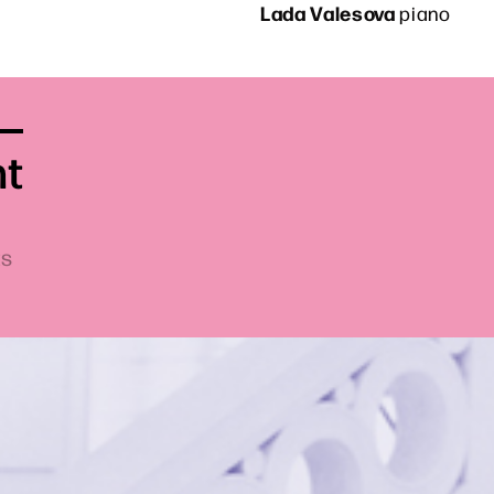
Lada Valesova
piano
nt
ts