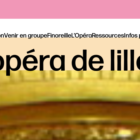
on
Venir en groupe
Finoreille
L’Opéra
Ressources
Infos
péra de lil