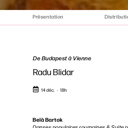
Présentation
Distribut
De Budapest à Vienne
Radu Blidar
14 déc.
18h
Belà Bartok
Danses populaires roumaines & Suite 