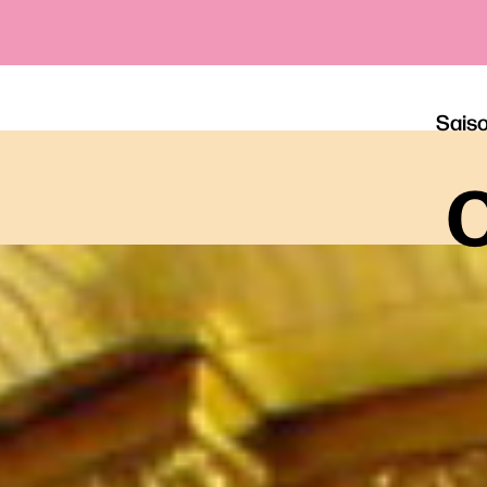
Sais
o