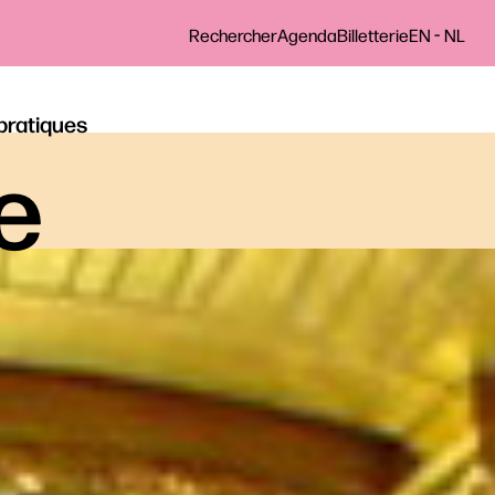
-
Rechercher
Agenda
Billetterie
EN
NL
 pratiques
le