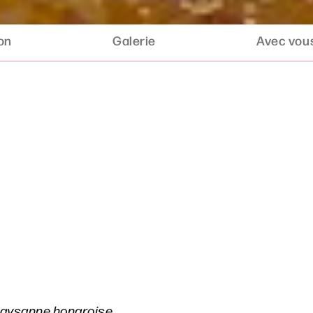
ion
Galerie
Avec vous
paysanne hongroise