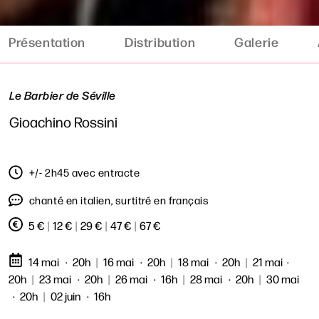
Présentation
Distribution
Galerie
Le Barbier de Séville
Gioachino Rossini
+/- 2h45 avec entracte
chanté en italien, surtitré en français
5 €
|
12 €
|
29 €
|
47 €
|
67 €
14 mai
20h
|
16 mai
20h
|
18 mai
20h
|
21 mai
20h
|
23 mai
20h
|
26 mai
16h
|
28 mai
20h
|
30 mai
20h
|
02 juin
16h