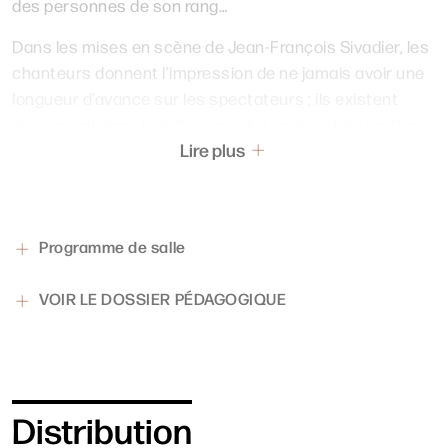
des personnes de son rang…
Dans les mises en scène de Jean-François Sivadier, les
chanteurs donnent l’impression de ne jamais avoir une
longueur d’avance sur les spectateurs ; ils existent
pleinement dans le jaillissement du présent de l’action.
Lire plus
Ce parti pris grisant s’accorde à merveille avec la
puissance vitale de l’opéra de Rossini, grand magicien
du crescendo.
Dans cette nouvelle production de l’Opéra de Lille, la
Programme de salle
fraîcheur intemporelle de la partition est placée sous la
baguette vaillante d’Antonello Allemandi. Le maestro
VOIR LE DOSSIER PÉDAGOGIQUE
italien retrouve les musiciens de l’Orchestre de Picardie
avec lesquels il a triomphé en 2011 dans
L’Élixir d’amour
.
Distribution