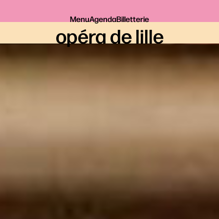
Menu
Agenda
Billetterie
opéra de lille