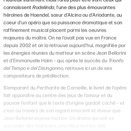
connaissent
Rodelinda
, l’une des plus émouvantes
héroïnes de Haendel, sœur d’Alcina ou d’Ariodante, au
coeur d’un opéra que sa puissance dramatique et son
raffinement musical placent parmi les oeuvres
majeures du maître. On ne l’avait pas vue en France
depuis 2002 et on la retrouve aujourd’hui, magnifiée par
les énergies réunies du metteur en scène Jean Bellorini
et d’Emmanuelle Haïm – qui, après le succès du
Trionfo
del Tempo e del Disinganno
, retrouve ici un de ses
compositeurs de prédilection.
S’emparant du
Pertharite
de Corneille, le livret de l’opéra
fait apparaître au centre des jeux de l’amour et du
pouvoir l’enfant que le texte d’origine gardait caché – et
c’est au travers de son regard innocent et rêveur que
Jean Bellorini expose l’action. Un drame qui voit se
succéder des trahisons, une résurrection, des