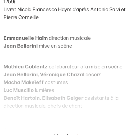
1759)
Livret Nicola Francesco Haym d’après Antonio Salvi et
Pierre Corneille
Emmanuelle Haïm
direction musicale
Jean Bellorini
mise en scène
Mathieu Coblentz
collaborateur à la mise en scène
Jean Bellorini, Véronique Chazal
décors
Macha Makeïeff
costumes
Luc Muscillo
lumières
Benoît Hartoin, Elisabeth Geiger
assistants à la
direction musicale, chefs de chant
Avec