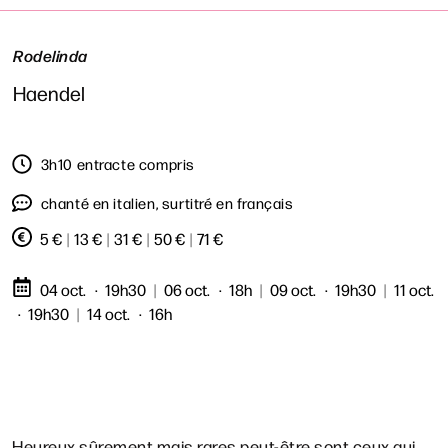
Rodelinda
Haendel
3h10 entracte compris
chanté en italien, surtitré en français
5 €
|
13 €
|
31 €
|
50 €
|
71 €
04 oct.
19h30
|
06 oct.
18h
|
09 oct.
19h30
|
11 oct.
19h30
|
14 oct.
16h
Heureux sûrement mais rares peut-être sont ceux qui