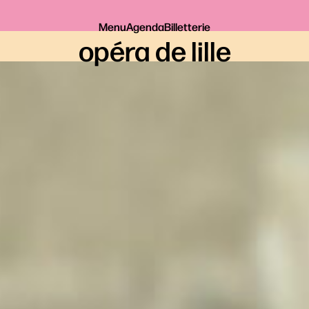
Menu
Agenda
Billetterie
opéra de lille