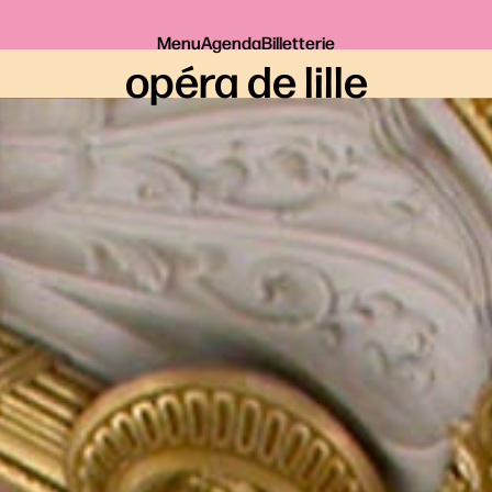
Menu
Agenda
Billetterie
opéra de lille