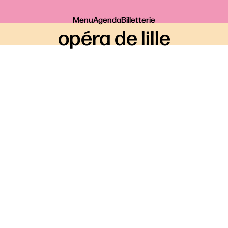
Menu
Agenda
Billetterie
opéra de lille
Je réserve
PREMIER SOIR
Réservation pour
,
sélectionnez votre date
RÉSERVER SUR L’ESPACE
SÉCURISÉ