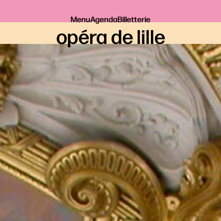
Menu
Agenda
Billetterie
opéra de lille