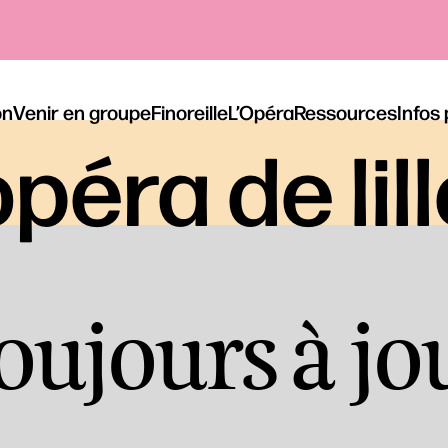
on
Venir en groupe
Finoreille
L’Opéra
Ressources
Infos
péra de lil
oujours à jo