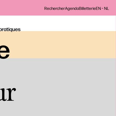
-
Rechercher
Agenda
Billetterie
EN
NL
 pratiques
le
ur