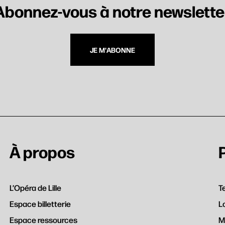
Abonnez-vous à notre newslette
JE M'ABONNE
her
À propos
L’Opéra de Lille
T
Espace billetterie
L
Espace ressources
M