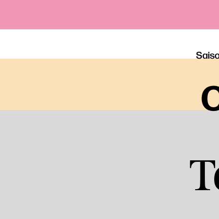
Sais
o
T