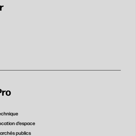
r
Pro
echnique
ocation d’espace
archés publics