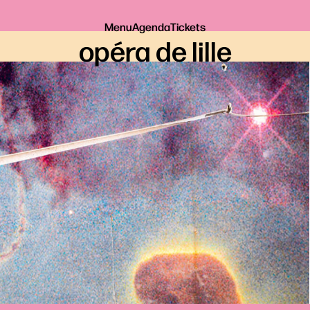
Menu
Agenda
Tickets
opéra de lille