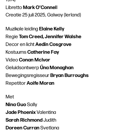
Mark O’Connel
Libretto
l
Creatie 25 juli 2025, Galway (Ierland)
Elaine Kelly
Muzikale leiding
Tom Creed, Jennifer Walshe
Regie
Aedín Cosgrove
Decor en licht
Catherine Fay
Kostuums
Conan McIvor
Video
Úna Monaghan
Geluidsontwerp
Bryan Burroughs
Bewegingsregisseur
Aoife Moran
Repetitor
Met
Nina Guo
Sally
Jade Phoenix
Valentina
Sarah Richmond
Judith
Doreen Curran
Zoeken
Svetlana