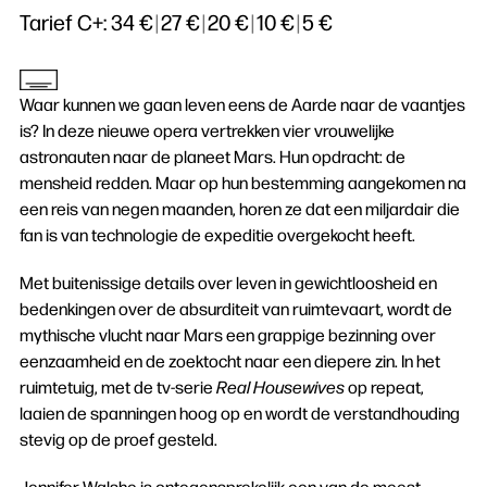
Tarief C+:
34 €
|
27 €
|
20 €
|
10 €
|
5 €
Waar kunnen we gaan leven eens de Aarde naar de vaantjes
is? In deze nieuwe opera vertrekken vier vrouwelijke
astronauten naar de planeet Mars. Hun opdracht: de
mensheid redden. Maar op hun bestemming aangekomen na
een reis van negen maanden, horen ze dat een miljardair die
fan is van technologie de expeditie overgekocht heeft.
Met buitenissige details over leven in gewichtloosheid en
bedenkingen over de absurditeit van ruimtevaart, wordt de
mythische vlucht naar Mars een grappige bezinning over
eenzaamheid en de zoektocht naar een diepere zin. In het
ruimtetuig, met de tv-serie
Real Housewives
op repeat,
laaien de spanningen hoog op en wordt de verstandhouding
stevig op de proef gesteld.
Jennifer Walshe is ontegensprekelijk een van de meest