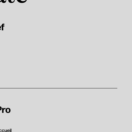
ef
Pro
ccueil