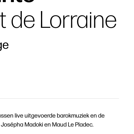
et de Lorraine
ge
ussen live uitgevoerde barokmuziek en de
Josépha Madoki en Maud Le Pladec.