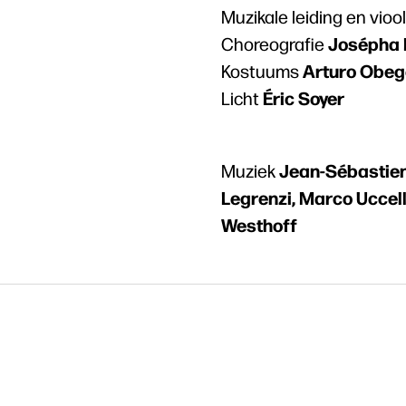
Muzikale leiding en vioo
Josépha 
Choreografie
Arturo Obege
Kostuums
Éric Soyer
Licht
Jean-Sébastien
Muziek
Legrenzi, Marco Uccelli
Westhoff