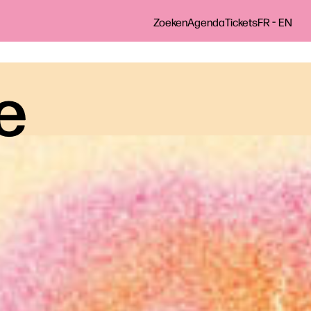
-
Zoeken
Agenda
Tickets
FR
EN
le