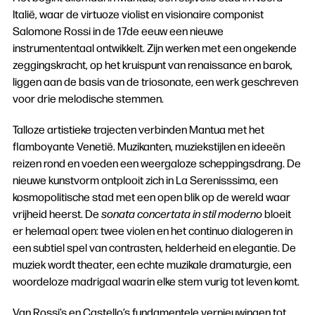
Italië, waar de virtuoze violist en visionaire componist
Salomone Rossi in de 17de eeuw een nieuwe
instrumententaal ontwikkelt. Zijn werken met een ongekende
zeggingskracht, op het kruispunt van renaissance en barok,
liggen aan de basis van de triosonate, een werk geschreven
voor drie melodische stemmen.
Talloze artistieke trajecten verbinden Mantua met het
flamboyante Venetië. Muzikanten, muziekstijlen en ideeën
reizen rond en voeden een weergaloze scheppingsdrang. De
nieuwe kunstvorm ontplooit zich in La Serenisssima, een
kosmopolitische stad met een open blik op de wereld waar
vrijheid heerst. De
sonata concertata in stil moderno
bloeit
er helemaal open: twee violen en het continuo dialogeren in
een subtiel spel van contrasten, helderheid en elegantie. De
muziek wordt theater, een echte muzikale dramaturgie, een
woordeloze madrigaal waarin elke stem vurig tot leven komt.
Van Rossi’s en Castello’s fundamentele vernieuwingen tot