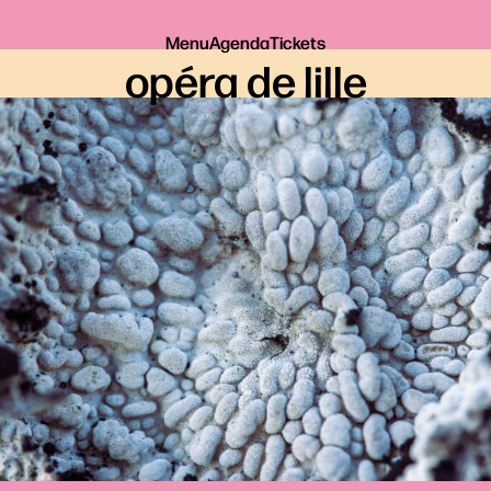
Menu
Agenda
Tickets
opéra de lille