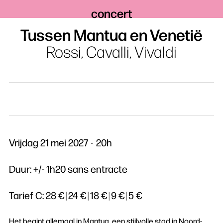
concert
Tussen Mantua en Venetië
Rossi, Cavalli, Vivaldi
Vrijdag 21 mei 2027
20h
Duur: +/- 1h20 sans entracte
Tarief C:
28 €
|
24 €
|
18 €
|
9 €
|
5 €
Het begint allemaal in Mantua, een stijlvolle stad in Noord-