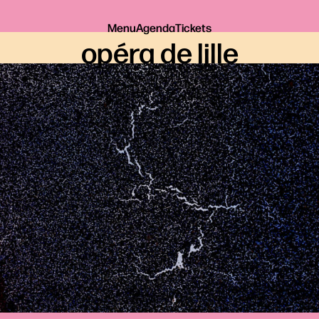
Menu
Agenda
Tickets
opéra de lille