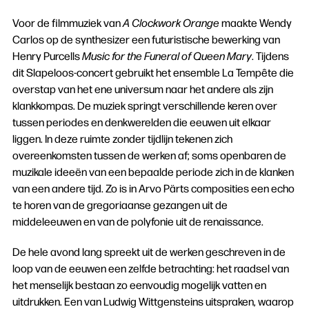
Voor de filmmuziek van
A Clockwork Orange
maakte Wendy
Carlos op de synthesizer een futuristische bewerking van
Henry Purcells
Music for the Funeral of Queen Mary
. Tijdens
dit Slapeloos-concert gebruikt het ensemble La Tempête die
overstap van het ene universum naar het andere als zijn
klankkompas. De muziek springt verschillende keren over
tussen periodes en denkwerelden die eeuwen uit elkaar
liggen. In deze ruimte zonder tijdlijn tekenen zich
overeenkomsten tussen de werken af; soms openbaren de
muzikale ideeën van een bepaalde periode zich in de klanken
van een andere tijd. Zo is in Arvo Pärts composities een echo
te horen van de gregoriaanse gezangen uit de
middeleeuwen en van de polyfonie uit de renaissance.
De hele avond lang spreekt uit de werken geschreven in de
loop van de eeuwen een zelfde betrachting: het raadsel van
het menselijk bestaan zo eenvoudig mogelijk vatten en
uitdrukken. Een van Ludwig Wittgensteins uitspraken, waarop