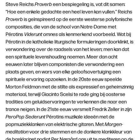
Steve Reichs
Proverb
een bespiegeling is, vat dit samen:
“Hoe een enkele gedachte een heel leven kan vullen.” Reichs
Proverb
is geïnspireerd op de eerste westerse polyfonische
composities, die van de school van Notre-Dame met
Pérotins
Viderunt omnes
als kenmerkend voorbeeld. Wat bij
Pérotin in de katholieke liturgische formuleringen doorklinkt, is
verwondering over de raadsels van het leven; men kan dat
een spirituele levenshouding noemen. Meer dan acht
eeuwen later blijven componisten die verwondering een
plaats geven, en wars van elke geloofsovertuiging een
spirituele ervaring opzoeken. In de 20ste eeuw speelde
Morton Feldman met de stilte als expressief en geheimzinnig
materiaal, terwijl Giacinto Scelsi te rade ging bij oosterse
tradities om geluidservaringen te verkennen die naar een
trance neigen. In de 21ste eeuw versmelt Fredrik Zeller in zijn
PeroPop Sederunt
Pérotins muzikale ideeën met de
popmuziekklanken van elektrische gitaren. Met
Morgen-
meditation
voor drie stemmen en de donkere klankkleur van
de basklarinet nodigt Per Nørgård ons uit te mediteren op de