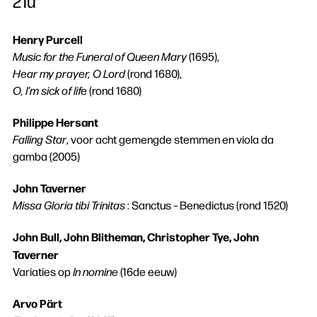
21u
Henry Purcell
Music for the Funeral of Queen Mary
(1695),
Hear my prayer, O Lord
(rond 1680),
O, I’m sick of life
(rond 1680)
Philippe Hersant
Falling Star
, voor acht gemengde stemmen en viola da
gamba (2005)
John Taverner
Missa Gloria tibi Trinitas
: Sanctus – Benedictus (rond 1520)
John Bull, John Blitheman, Christopher Tye, John
Taverner
Variaties op
In nomine
(16de eeuw)
Arvo Pärt