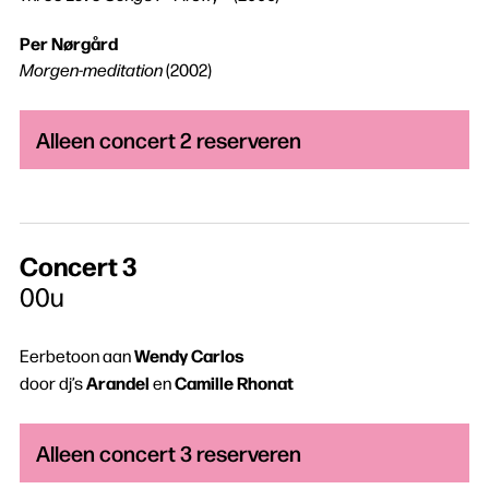
Per Nørgård
Morgen-meditation
(2002)
Alleen concert 2 reserveren
Concert 3
00u
Wendy Carlos
Eerbetoon aan
Arandel
Camille Rhonat
door dj’s
en
Alleen concert 3 reserveren