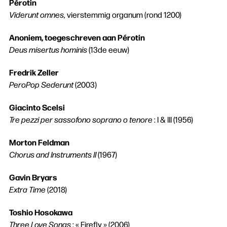
Pérotin
Viderunt omnes
, vierstemmig organum (rond 1200)
Anoniem, toegeschreven aan Pérotin
Deus misertus hominis
(13de eeuw)
Fredrik Zeller
PeroPop Sederunt
(2003)
Giacinto Scelsi
Tre pezzi per sassofono soprano o tenore
: I & III (1956)
Morton Feldman
Chorus and Instruments II
(1967)
Gavin Bryars
Extra Time
(2018)
Toshio Hosokawa
Three Love Songs
: « Firefly » (2006)