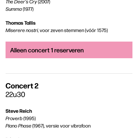
The Deer’s Cry
(2007)
Summa
(1977)
Zoeken
Thomas Tallis
Miserere nostri
, voor zeven stemmen (vóór 1575)
Alleen concert 1 reserveren
Concert 2
22u30
Steve Reich
Proverb
(1995)
Piano Phase
(1967), versie voor vibrafoon