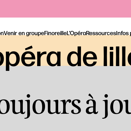
on
Venir en groupe
Finoreille
L’Opéra
Ressources
Infos
péra de lil
oujours à jo