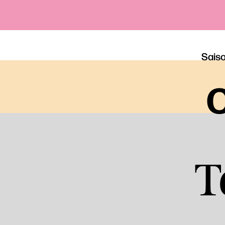
Sais
o
T