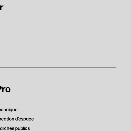
r
Pro
echnique
ocation d’espace
archés publics