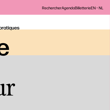
-
Rechercher
Agenda
Billetterie
EN
NL
 pratiques
le
ur