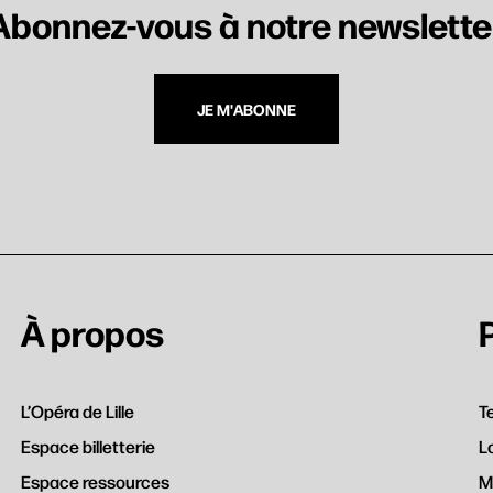
Abonnez-vous à notre newslette
JE M'ABONNE
her
À propos
L’Opéra de Lille
T
Espace billetterie
L
Espace ressources
M