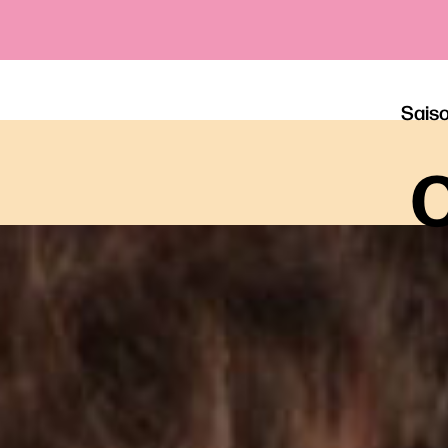
Sais
o