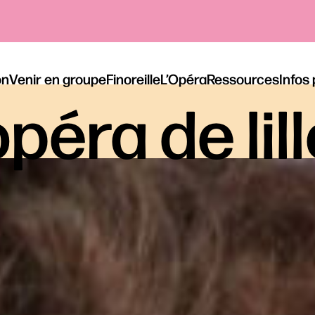
on
Venir en groupe
Finoreille
L’Opéra
Ressources
Infos
péra de lil