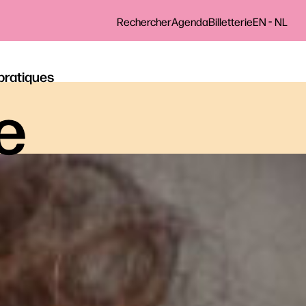
-
Rechercher
Agenda
Billetterie
EN
NL
 pratiques
le