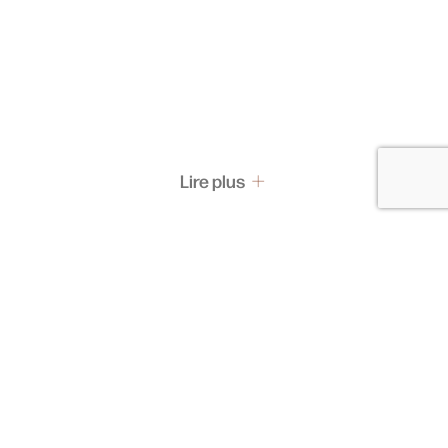
Lire plus
Pass & Abonnement
Les pass
Abonnements