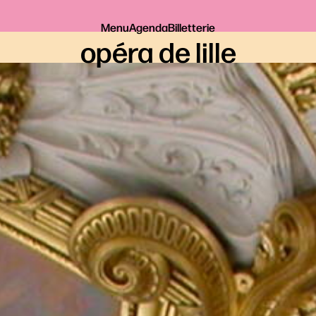
Menu
Agenda
Billetterie
opéra de lille