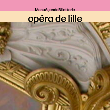
Menu
Agenda
Billetterie
opéra de lille