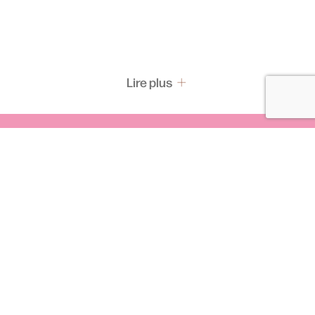
Lire plus
Pass & Abonnement
Les pass
Abonnements