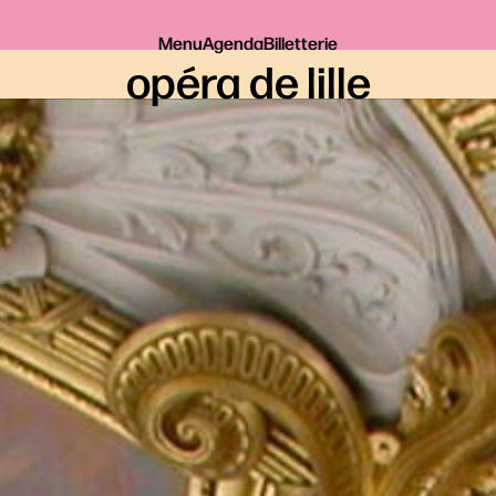
Menu
Agenda
Billetterie
opéra de lille