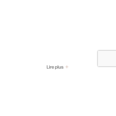
Lire plus
Pass & Abonnement
Les pass
Abonnements