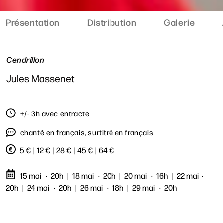
Présentation
Distribution
Galerie
Cendrillon
Jules Massenet
+/- 3h avec entracte
chanté en français, surtitré en français
5 €
|
12 €
|
28 €
|
45 €
|
64 €
15 mai
20h
|
18 mai
20h
|
20 mai
16h
|
22 mai
20h
|
24 mai
20h
|
26 mai
18h
|
29 mai
20h