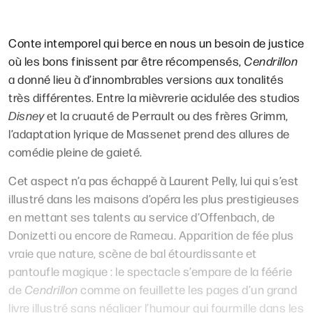
Conte intemporel qui berce en nous un besoin de justice
où les bons finissent par être récompensés,
Cendrillon
a donné lieu à d’innombrables versions aux tonalités
très différentes. Entre la mièvrerie acidulée des studios
Disney
et la cruauté de Perrault ou des frères Grimm,
l’adaptation lyrique de Massenet prend des allures de
comédie pleine de gaieté.
Cet aspect n’a pas échappé à Laurent Pelly, lui qui s’est
illustré dans les maisons d’opéra les plus prestigieuses
en mettant ses talents au service d’Offenbach, de
Donizetti ou encore de Rameau. Apparition de fée plus
vraie que nature, scène de bal étourdissante et
pantoufle magique : le spectacle s’empare de la féérie
de
Cendrillon
comme on feuillette les pages d’un grand
livre illustré sans négliger l’humour qui fourmille dans les