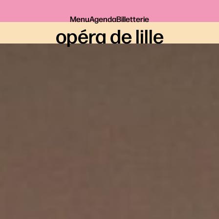
Menu
Agenda
Billetterie
opéra de lille