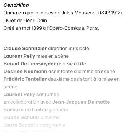
Cendrillon
Opéra en quatre actes de Jules Massenet (1842-1912).
Livret de Henri Cain.
Créé en mai 1899 à l’Opéra-Comique, Paris.
Claude Schnitzler
direction musicale
Laurent Pelly
mise en scène
Benoît De Leersnyder
reprise à Lille
Désirée Neumann
assistante à la mise en scène
Frédéric Tentelier
deuxième assistant à la mise en
scène
Laurent Pelly
costumes
Jean-Jacques Delmotte
en collaboration avec
Barbara de Limburg
décors
Duane Schuler
lumières
Laura Scozzi
chorégraphie