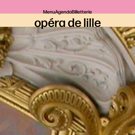
Menu
Agenda
Billetterie
opéra de lille