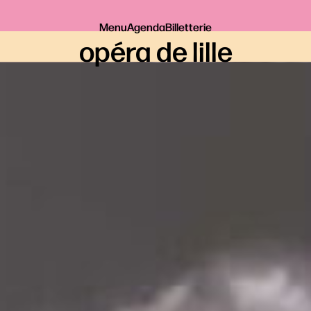
Menu
Agenda
Billetterie
opéra de lille