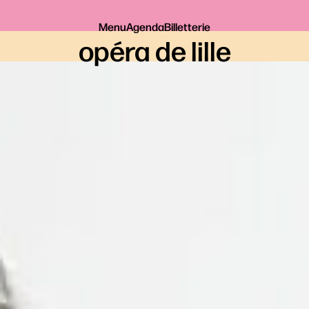
Menu
Agenda
Billetterie
opéra de lille