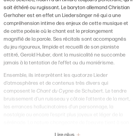
soit éthéré ou rugissant. Le baryton allemand Christian
Gerhaher est en effet un Liedersänger né qui a une
compréhension intime des enjeux de cette musique et
de cette poésie où le chant est le prolongement
magnifié de la parole. Ses récitals sont accompagnés
du jeu rigoureux, limpide et recueilli de son pianiste
attitré, Gerold Huber, dont la musicalité ne succombe
jamais à la tentation de l’effet ou du maniérisme.
Ensemble, ils interprètent les quatorze Lieder
d’atmosphères et de contenus très divers qui
composent le
Chant du Cygne
de Schubert. Le tendre
bruissement d’un ruisseau y côtoie l’attente de la mort,
les errances hallucinatoires d’un personnage, la
nostalgie ou encore l’esprit plus joyeux et léger de la
sérénade. La nature changeante de l’oeuvre tient à son
caractère posthume. Compilation de chants différents
Lire plus