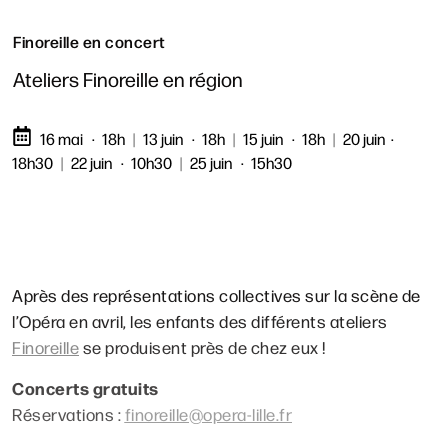
Finoreille en concert
Ateliers Finoreille en région
16 mai
18h
|
13 juin
18h
|
15 juin
18h
|
20 juin
18h30
|
22 juin
10h30
|
25 juin
15h30
Après des représentations collectives sur la scène de
l’Opéra en avril, les enfants des différents ateliers
Finoreille
se produisent près de chez eux !
Concerts gratuits
Réservations :
finoreille@opera-lille.fr