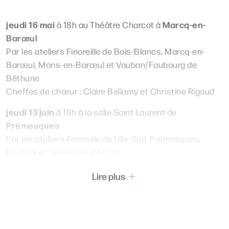
jeudi 16 mai
Marcq-en-
à 18h au Théâtre Charcot à
Barœul
Par les ateliers Finoreille de Bois-Blancs, Marcq-en-
Barœul, Mons-en-Barœul et Vauban/Faubourg de
Béthune
Cheffes de chœur : Claire Bellamy et Christine Rigaud
jeudi 13 juin
à 18h à la salle Saint-Laur
en
t de
Prémesques
Par les ateliers Finoreille de Lille-Sud, Prémesques,
Roubaix et Vill
en
euve d’Ascq
Cheffes de chœur : Pascale Diéval-Wils et Mélodie
Lire plus
Delannoy
Béthune
Le même jour à 19h15, l’atelier de
chantera au
jardin public avant la
retransmission de
La Chauve-
Souris
.