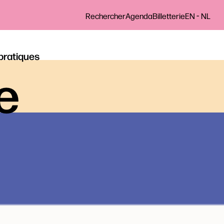
-
Rechercher
Agenda
Billetterie
EN
NL
 pratiques
le