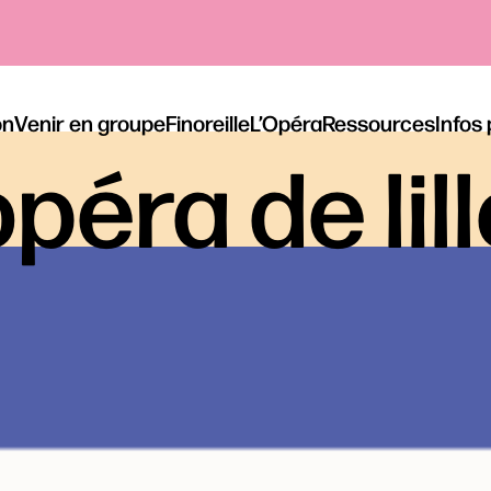
on
Venir en groupe
Finoreille
L’Opéra
Ressources
Infos
péra de lil