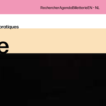
-
Rechercher
Agenda
Billetterie
EN
NL
 pratiques
le