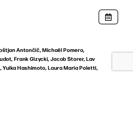
oštjan Antončič, Michaël Pomero,
udot, Frank Gizycki, Jacob Storer, Lav
, Yuika Hashimoto, Laura Maria Poletti,
Ikeda, Mamadou Wagué