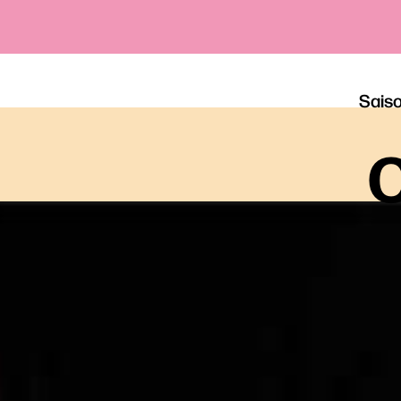
Sais
o