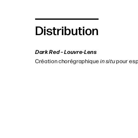
Distribution
Dark Red – Louvre-Lens
Création chorégraphique
in situ
pour es
Anne Teresa 
Concept et chorégraphie
Diane Madd
Assistants chorégraphiques
Brian Eno,
Golden Hours
Musique
Rosas avec Ester Manas
Costumes