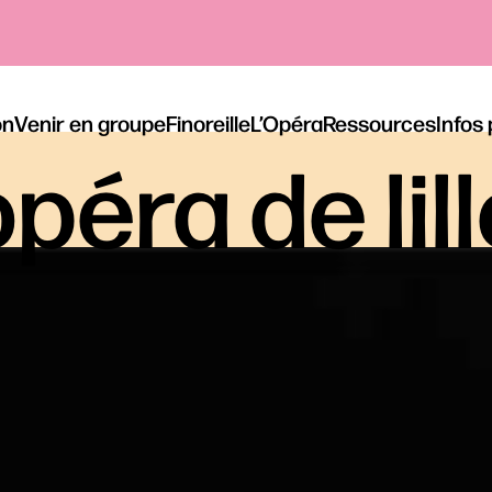
on
Venir en groupe
Finoreille
L’Opéra
Ressources
Infos
péra de lil