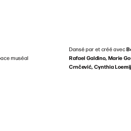
B
Dansé par et créé avec
Rafael Galdino, Marie Go
pace muséal
Crnčević, Cynthia Loemij
Sophia Dinkel, Fumiyo 
De Keersmaeker
en, Michaël Pomero