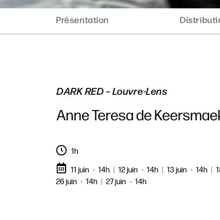
Présentation
Distribut
DARK RED – Louvre-Lens
Anne Teresa de Keersmae
1h
11 juin
14h
|
12 juin
14h
|
13 juin
14h
|
1
26 juin
14h
|
27 juin
14h