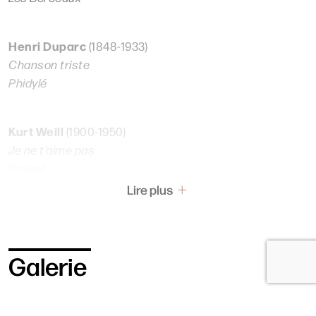
Henri Duparc
(1848-1933)
Chanson triste
Phidylé
Kurt Weill
(1900-1950)
Je ne t’aime pas
Youkali
Lire plus
André Messager
(1853-1929)
« J’ai deux amants », extr. de
L’Amour masqué
Galerie
Erik Satie
(1866-1925)
Je te veux