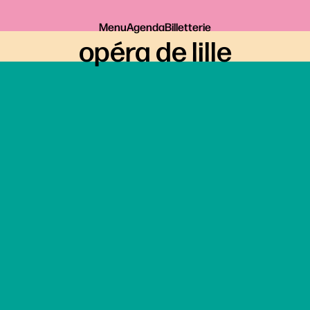
Menu
Agenda
Billetterie
opéra de lille