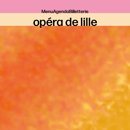
Menu
Agenda
Billetterie
opéra de lille