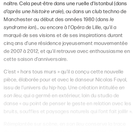
naître. Cela peut-être dans une ruelle d’Istanbul (dans
d’après une histoire vraie
), ou dans un club techno de
Manchester au début des années 1980 (dans
le
syndrome ian
)… ou encore à l’Opéra de Lille, qu’il a
marqué de ses visions et de ses inspirations durant
cinq ans d’une résidence joyeusement mouvementée
de 2007 à 2012, et qu’il retrouve avec enthousiasme en
cette saison d’anniversaire.
C’est « hors tous murs » qu’il a conçu cette nouvelle
pièce, élaborée pour et avec le danseur Nicolas Fayol,
issu de l’univers du hip-hop. Une création intitulée
en
son lieu
, qui a germé en extérieur, loin du studio de
danse « au point de penser le geste en relation avec les
bruits, souffles et paysages naturels qui l’ont fait jaillir ».
Réimplantée sur scène,
en son lieu
conserve la trace
des paysages qui ont entouré sa conception. Quelques