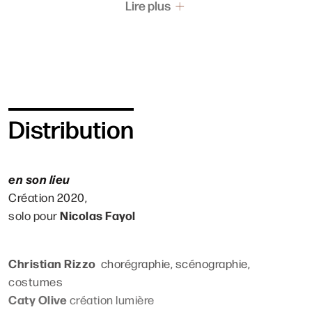
Lire plus
fleurs, un rocher, les lumières plastiques de Caty Olive
et les créations électro du duo Puce Moment apportent
leurs forces évocatrices à ce portrait d’un danseur en
perpétuelle échappée belle.
Distribution
en son lieu
Création 2020,
Nicolas Fayol
solo pour
Christian Rizzo
chorégraphie, scénographie,
costumes
Caty Olive
création lumière