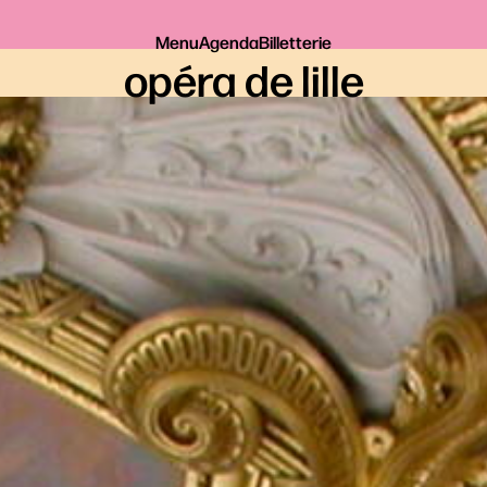
Menu
Agenda
Billetterie
opéra de lille