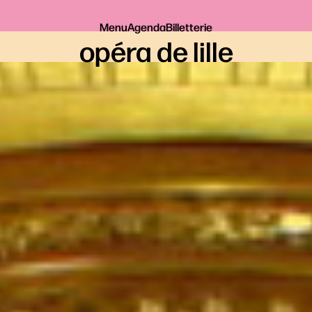
Menu
Agenda
Billetterie
opéra de lille