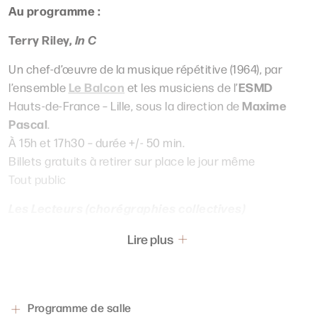
Au programme :
Terry Riley,
In C
Un chef-d’œuvre de la musique répétitive (1964), par
Le Balcon
ESMD
l’ensemble
et les musiciens de l’
Maxime
Hauts-de-France – Lille, sous la direction de
Pascal
.
À 15h et 17h30 – durée +/- 50 min.
Billets gratuits à retirer sur place le jour même
Tout public
Les Lecteurs (chorégraphies collectives)
Pas de spectateurs assis : tout le monde danse, sous la
Lire plus
David Rolland
houlette de
!
À 13h et 16h15 – durée +/- 50 min.
Entrée libre
Programme de salle
Tout public (conseillé à partir de 8 ans)