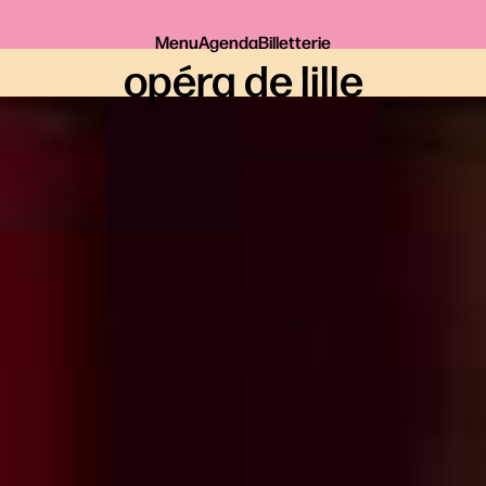
Menu
Agenda
Billetterie
opéra de lille