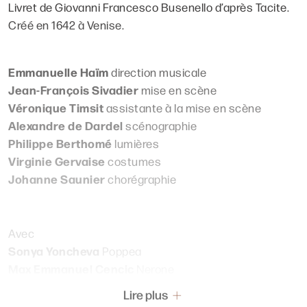
Livret de Giovanni Francesco Busenello d’après Tacite.
Créé en 1642 à Venise.
Emmanuelle Haïm
direction musicale
Jean-François Sivadier
mise en scène
Véronique Timsit
assistante à la mise en scène
Alexandre de Dardel
scénographie
Philippe Berthomé
lumières
Virginie Gervaise
costumes
Johanne Saunier
chorégraphie
Avec
Sonya Yoncheva
Poppea
Max Emmanuel Cencic
Nerone
Ann Hallenberg
Ottavia
Lire plus
Tim Mead
Ottone