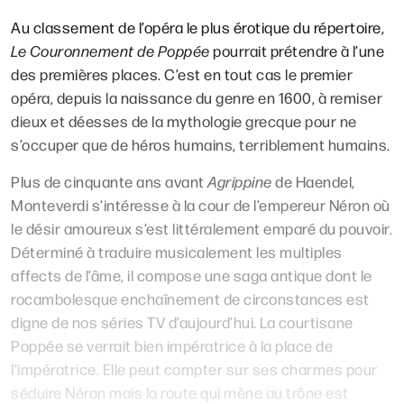
Au classement de l’opéra le plus érotique du répertoire,
Le Couronnement de Poppée
pourrait prétendre à l’une
des premières places. C’est en tout cas le premier
opéra, depuis la naissance du genre en 1600, à remiser
dieux et déesses de la mythologie grecque pour ne
s’occuper que de héros humains, terriblement humains.
Plus de cinquante ans avant
Agrippine
de Haendel,
Monteverdi s’intéresse à la cour de l’empereur Néron où
le désir amoureux s’est littéralement emparé du pouvoir.
Déterminé à traduire musicalement les multiples
affects de l’âme, il compose une saga antique dont le
rocambolesque enchaînement de circonstances est
digne de nos séries TV d’aujourd’hui. La courtisane
Poppée se verrait bien impératrice à la place de
l’impératrice. Elle peut compter sur ses charmes pour
séduire Néron mais la route qui mène au trône est