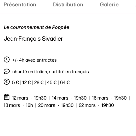
Présentation
Distribution
Galerie
Le couronnement de Poppée
Jean-François Sivadier
+/- 4h avec entractes
chanté en italien, surtitré en français
5 €
|
12 €
|
28 €
|
45 €
|
64 €
12 mars
19h30
|
14 mars
19h30
|
16 mars
19h30
|
18 mars
16h
|
20 mars
19h30
|
22 mars
19h30