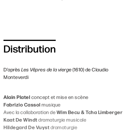
contorsions circassiennes : les danseurs des Ballets C.
de la B. rivalisent de prouesses pour habiter des
registres très hétéroclites. Dans le prolongement de
ses précédents spectacles, il est une fois de plus
question du monde et des individus qui s’y débattent.
Devant un décor vertigineux qui ne cesse d’étonner,
Distribution
Alain Platel façonne une saisissante représentation du
tourbillon de la vie.
D’après
Les Vêpres de la vierge
(1610) de Claudio
Monteverdi
Alain Platel
concept et mise en scène
Fabrizio Cassol
musique
Wim Becu & Tcha Limberger
Avec la collaboration de
Kaat De Windt
dramaturgie musicale
Hildegard De Vuyst
dramaturgie