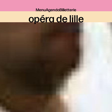
Menu
Agenda
Billetterie
opéra de lille