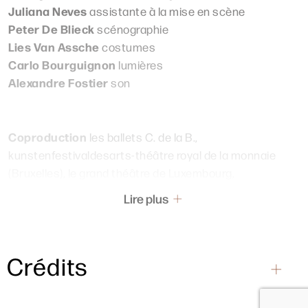
Juliana Neves
assistante à la mise en scène
Peter De Blieck
scénographie
Lies Van Assche
costumes
Carlo Bourguignon
lumières
Alexandre Fostier
son
Coproduction
les ballets C. de la B.,
kunstenfestivaldesarts-théâtre royal de la monnaie
(Bruxelles), le grand théâtre de Luxembourg,
ruhrtriennale, staatsoper unter der linden (Berlin),
Lire plus
torinodanza, holland festival (Amsterdam), sadler’s
wells (Londres), théâtre de la ville (Paris).
En collaboration
avec le kvs (Bruxelles), théâtre de la
Crédits
ville (Paris), vooruit (Gent) et le ntgand avec le soutien
de la communauté de la Flandres orientale, de la ville de
Gand et de la loterie nationale.