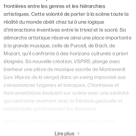
frontières entre les genres et les hiérarchies
artistiques. Cette volonté de porter à la scène toute la
réalité du monde obéit chez lui à une logique
d’interactions inventives entre le trivial et le sacré. Sa
démarche artistique réserve ainsi une place importante
à la grande musique, celle de Purcell, de Bach, de
Mozart, qu’il confronte à des horizons culturels a priori
éloignés. Sa nouvelle création,
VSPRS
, plonge avec
bonheur une pièce de musique sacrée de Monteverdi
(
Les Vêpres de la vierge
) dans un swing improvisé aux
consonances tziganes et baroques. Chanteuse et
instrumentistes évoluent sur scène avec une sérénité
qui contraste vivement avec la frénésie gestuelle et
existentielle qui traversent les danseurs.
Elans néo-classiques déséquilibrés, percutantes
sessions hip-hop, courses aériennes, convulsions et
Lire plus