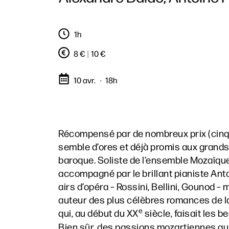
1h
8 €
|
10 €
10 avr.
18h
Récompensé par de nombreux prix (cinq p
semble d’ores et déjà promis aux grands
baroque. Soliste de l’ensemble Mozaïque, 
accompagné par le brillant pianiste An
airs d’opéra – Rossini, Bellini, Gounod –
auteur des plus célèbres romances de la
e
qui, au début du XX
siècle, faisait les 
Bien sûr, des passions mozartiennes aux