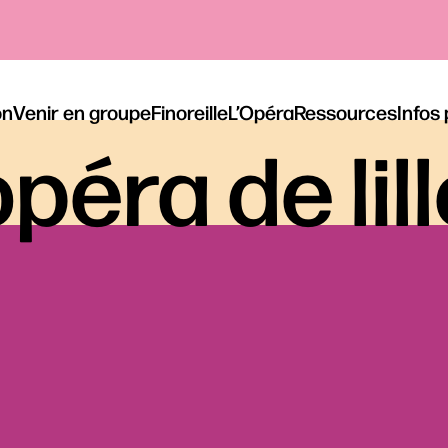
on
Venir en groupe
Finoreille
L’Opéra
Ressources
Infos
péra de lil