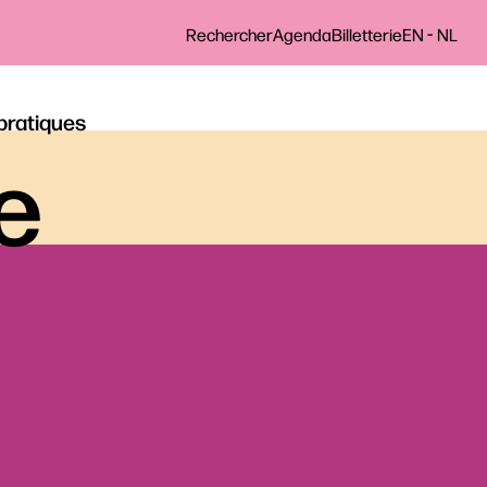
-
Rechercher
Agenda
Billetterie
EN
NL
 pratiques
le