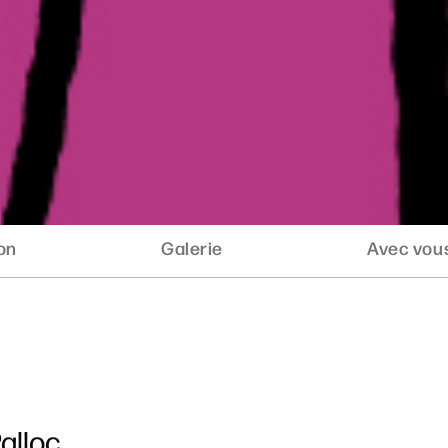
ion
Galerie
Avec vous
alloc